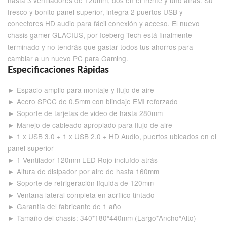
hasta 3 ventiladores de 120mm, dos en el frente y uno atrás. Su
fresco y bonito panel superior, integra 2 puertos USB y
conectores HD audio para fácil conexión y acceso. El nuevo
chasis gamer GLACIUS, por Iceberg Tech está finalmente
terminado y no tendrás que gastar todos tus ahorros para
cambiar a un nuevo PC para Gaming.
Especificaciones Rápidas
► Espacio amplio para montaje y flujo de aire
► Acero SPCC de 0.5mm con blindaje EMI reforzado
► Soporte de tarjetas de video de hasta 280mm
► Manejo de cableado apropiado para flujo de aire
► 1 x USB 3.0 + 1 x USB 2.0 + HD Audio, puertos ubicados en el
panel superior
► 1 Ventilador 120mm LED Rojo incluído atrás
► Altura de disipador por aire de hasta 160mm
► Soporte de refrigeración líquida de 120mm
► Ventana lateral completa en acrílico tintado
► Garantía del fabricante de 1 año
► Tamaño del chasis: 340*180*440mm (Largo*Ancho*Alto)