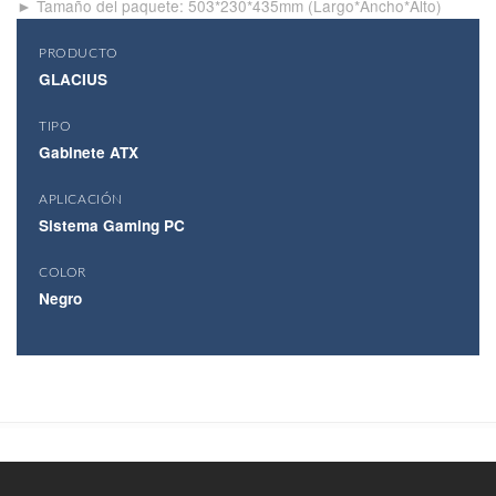
► Tamaño del paquete: 503*230*435mm (Largo*Ancho*Alto)
PRODUCTO
GLACIUS
TIPO
Gabinete ATX
APLICACIÓN
Sistema Gaming PC
COLOR
Negro