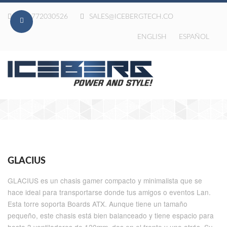
020-772030526
SALES@ICEBERGTECH.CO
ENGLISH
ESPAÑOL
GLACIUS
GLACIUS es un chasis gamer compacto y minimalista que se
hace ideal para transportarse donde tus amigos o eventos Lan.
Esta torre soporta Boards ATX. Aunque tiene un tamaño
pequeño, este chasis está bien balanceado y tiene espacio para