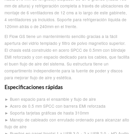
mm de altura) y refrigeración completa a través de ubicaciones de
montaje de 6 ventiladores de 12 cms a lo largo de este gabinete,
4 ventiladores ya incluidos. Soporte para refrigeración líquida de
120mm atrás o de 240mm en el frente.
El Flow GS tiene un mantenimiento sencillo gracias a la fácil
apertura del vidrio templado y filtro de polvo magnetico superior.
El chasis está construido en acero SPCC de 0.5mm con blindaje
EMI reforzado y con espacio dedicado para los cables, que facilita
el buen flujo de aire del sistema. Su estructura tiene un
compartimento independiente para la fuente de poder y discos
para mejorar flujo de aire y estética.
Especificaciones rápidas
► Buen espacio para el ensamble y flujo de aire
► Acero de 0.5 mm SPCC con barrera EMI reforzada
► Soporta tarjetas gráficas de hasta 310mm
► Manejo de cableado con enrutado ordenado para alcanzar alto
flujo de aire
► Puertos en panel frontal 1 x USB 3.0 + 2 x USB 2.0 + HD Audio