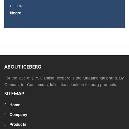
COLOR
Negro
ABOUT ICEBERG
For the love of DIY, Gaming, Iceberg is the fundamental brand. By
Gamers, for Consumers, let's take a look on Iceberg products.
SITEMAP
Home
Company
Products