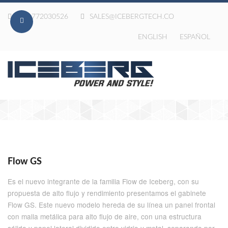
020-772030526
SALES@ICEBERGTECH.CO
ENGLISH
ESPAÑOL
Flow GS
Es el nuevo integrante de la familia Flow de Iceberg, con su
propuesta de alto flujo y rendimiento presentamos el gabinete
Flow GS. Este nuevo modelo hereda de su línea un panel frontal
con malla metálica para alto flujo de aire, con una estructura