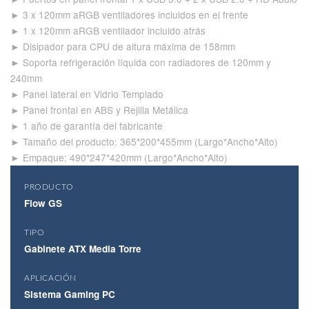
► 3 x 120mm aRGB ventiladores incluidos en el frente
► 1 x 120mm aRGB ventilador incluido atrás
► Disipador para CPU de altura máxima de 158mm
► Soporta refrigeración líquida con radiadores de 120mm y
240mm
► Panel lateral en Vidrio Templado
► Panel frontal en ABS y Rejilla Metálica
► 1 año de garantía del fabricante
► Tamaño del producto: 365*200*455mm (Largo*Ancho*Alto)
► Empaque: 490*247*420mm (Largo*Ancho*Alto)
PRODUCTO
Flow GS
TIPO
Gabinete ATX Media Torre
APLICACIÓN
Sistema Gaming PC