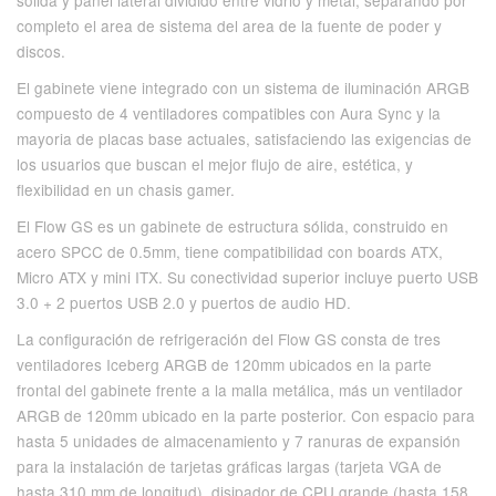
sólida y panel lateral dividido entre vidrio y metal, separando por
completo el area de sistema del area de la fuente de poder y
discos.
El gabinete viene integrado con un sistema de iluminación ARGB
compuesto de 4 ventiladores compatibles con Aura Sync y la
mayoria de placas base actuales, satisfaciendo las exigencias de
los usuarios que buscan el mejor flujo de aire, estética, y
flexibilidad en un chasis gamer.
El Flow GS es un gabinete de estructura sólida, construido en
acero SPCC de 0.5mm, tiene compatibilidad con boards ATX,
Micro ATX y mini ITX. Su conectividad superior incluye puerto USB
3.0 + 2 puertos USB 2.0 y puertos de audio HD.
La configuración de refrigeración del Flow GS consta de tres
ventiladores Iceberg ARGB de 120mm ubicados en la parte
frontal del gabinete frente a la malla metálica, más un ventilador
ARGB de 120mm ubicado en la parte posterior. Con espacio para
hasta 5 unidades de almacenamiento y 7 ranuras de expansión
para la instalación de tarjetas gráficas largas (tarjeta VGA de
hasta 310 mm de longitud), disipador de CPU grande (hasta 158