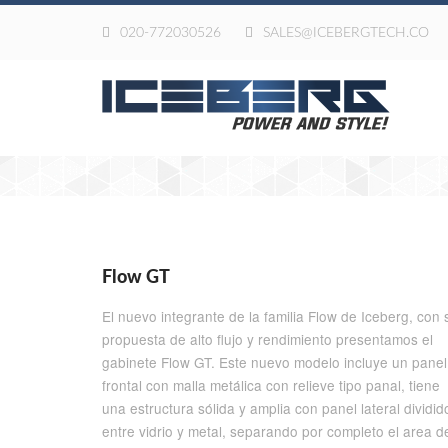
020-772030526
SALES@ICEBERGTECH.CO
Flow GT
El nuevo integrante de la familia Flow de Iceberg, con 
propuesta de alto flujo y rendimiento presentamos el
gabinete Flow GT. Este nuevo modelo incluye un panel
frontal con malla metálica con relieve tipo panal, tiene
una estructura sólida y amplia con panel lateral dividid
entre vidrio y metal, separando por completo el area d