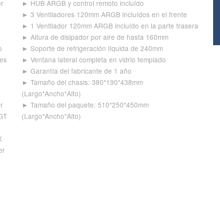
or
► HUB ARGB y control remoto incluído
► 3 Ventiladores 120mm ARGB incluídos en el frente
► 1 Ventilador 120mm ARGB incluído en la parte trasera
► Altura de disipador por aire de hasta 160mm
o
► Soporte de refrigeración líquida de 240mm
res
► Ventana lateral completa en vidrio templado
► Garantía del fabricante de 1 año
► Tamaño del chasis: 380*190*438mm
(Largo*Ancho*Alto)
r
► Tamaño del paquete: 510*250*450mm
 GT
(Largo*Ancho*Alto)
X
er