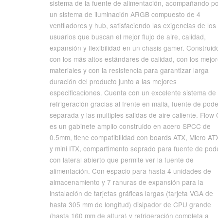
sistema de la fuente de alimentación, acompañando p
un sistema de iluminación ARGB compuesto de 4
ventiladores y hub, satisfaciendo las exigencias de los
usuarios que buscan el mejor flujo de aire, calidad,
expansión y flexibilidad en un chasis gamer. Construid
con los más altos estándares de calidad, con los mejo
materiales y con la resistencia para garantizar larga
duración del producto junto a las mejores
especificaciones. Cuenta con un excelente sistema de
refrigeración gracias al frente en malla, fuente de pode
separada y las multiples salidas de aire caliente. Flow
es un gabinete amplio construido en acero SPCC de
0.5mm, tiene compatibilidad con boards ATX, Micro AT
y mini ITX, compartimento seprado para fuente de pod
con lateral abierto que permite ver la fuente de
alimentación. Con espacio para hasta 4 unidades de
almacenamiento y 7 ranuras de expansión para la
instalación de tarjetas gráficas largas (tarjeta VGA de
hasta 305 mm de longitud) disipador de CPU grande
(hasta 160 mm de altura) y refrigeración completa a