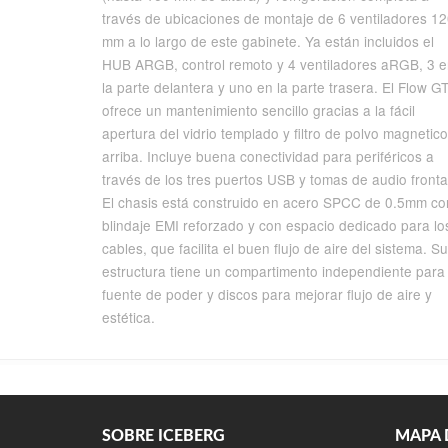
través de ubicaciones de montaje de 6 ventiladores 1
mm a lo largo de este gabinete. Ya están incluidos el
HUB ARGB, control remoto y 4 ventiladores aRGB, 3 
la parte delantera y uno en la parte trasera. El Flow G
ofrece un mantenimiento sencillo gracias a la fácil
apertura del vidrio templado y filtro de polvo magnetico
arriba. Incluye buena conectividad para periféricos a
través de los tres puertos USB y tomas de audio fronta
El chasis está construido en acero SPCC de 0.5mm co
blindaje EMI reforzado y con espacio dedicado para lo
cables, que facilita el buen flujo de aire del sistema. Su
estructura tiene un compartimento independiente para 
fuente de poder y discos para mejorar flujo de aire y
estética.
SOBRE ICEBERG
MAPA D