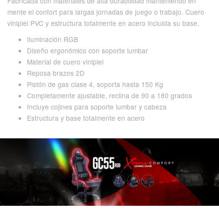
Fabricada con materiales de alta durabilidad manteniendo en
mente el confort para largas jornadas de juego o trabajo. Cuero
vinipiel PVC y estructura totalmente en acero incluida su base.
Iluminación RGB
Diseño ergonómico con soporte lumbar
Material de cuero vinipiel
Reposa brazos 2D
Pistón de gas clase 4, soporta hasta 150 Kg
Completamente ajustable, reclina de 90 a 180 grados
Incluye cojines para soporte lumbar y cabeza
Estructura y base totalmente en acero