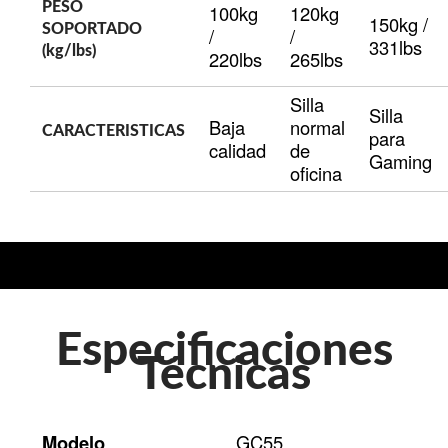
PESO
100kg
120kg
150kg /
SOPORTADO
/
/
331lbs
(kg/lbs)
220lbs
265lbs
Silla
Silla
Baja
normal
CARACTERISTICAS
para
calidad
de
Gaming
oficina
Especificaciones
Técnicas
Modelo
GC55