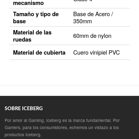
mecanismo
Tamaño y tipo de
Base de Acero /
base
350mm
Material de las
60mm de nylon
ruedas
Material de cubierta
Cuero vinipiel PVC
SOBRE ICEBERG
Por amor al Gaming, Iceberg es la marca fundamental. Por
Gamers, para los consumidores, echemos un vistazo a los
productos Iceberg.