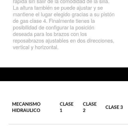
rápida sin salir de la comodidad de la silla.
La altura también se puede ajustar y se
mantiene el lugar elegido gracias a su pistón
de gas clase 4. Finalmente tienes la
posibilidad de configurar la posición
deseada para los brazos con los
reposabrazos ajustables en dos direcciones,
vertical y horizontal.
MECANISMO
CLASE
CLASE
CLASE 3
HIDRAULICO
1
2