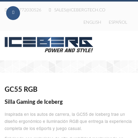
020-772030526
SALES@ICEBERGTECH.CO
ENGLISH
ESPAÑOL
GC55 RGB
Silla Gaming de Iceberg
Inspirada en los autos de carrera, la GC55 de Iceberg trae un
diseño ergonómico e iluminación RGB que entrega la experiencia
completa de los eSports y juego casual.