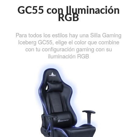
GC55 con Iluminación
RGB
Para todos los estilos hay una Silla Gaming
Iceberg GC55, elige el color que combine
con tu configuración gaming con su
iluminación RGB