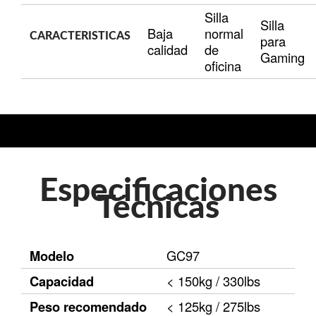
Silla
Silla
Baja
normal
CARACTERISTICAS
para
calidad
de
Gaming
oficina
Especificaciones
Técnicas
Modelo
GC97
Capacidad
< 150kg / 330lbs
Peso recomendado
< 125kg / 275lbs