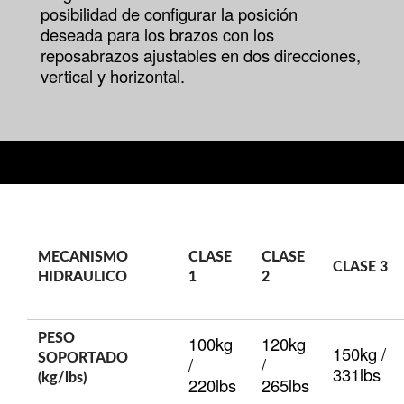
posibilidad de configurar la posición
deseada para los brazos con los
reposabrazos ajustables en dos direcciones,
vertical y horizontal.
MECANISMO
CLASE
CLASE
CLASE 3
HIDRAULICO
1
2
PESO
100kg
120kg
150kg /
SOPORTADO
/
/
331lbs
(kg/lbs)
220lbs
265lbs