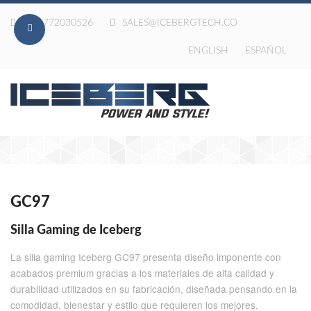
020-772030526
SALES@ICEBERGTECH.CO
ENGLISH
ESPAÑOL
GC97
Silla Gaming de Iceberg
La silla gaming Iceberg GC97 presenta diseño imponente con
acabados premium gracias a los materiales de alta calidad y
durabilidad utilizados en su fabricación, diseñada pensando en la
comodidad, bienestar y estilo que requieren los mejores.