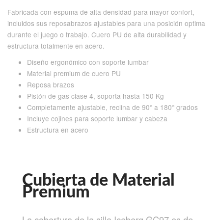
Fabricada con espuma de alta densidad para mayor confort,
incluidos sus reposabrazos ajustables para una posición optima
durante el juego o trabajo. Cuero PU de alta durabilidad y
estructura totalmente en acero.
Diseño ergonómico con soporte lumbar
Material premium de cuero PU
Reposa brazos
Pistón de gas clase 4, soporta hasta 150 Kg
Completamente ajustable, reclina de 90° a 180° grados
Incluye cojines para soporte lumbar y cabeza
Estructura en acero
Cubierta de Material
Premium
La cobertura de la silla Iceberg GC97 es de