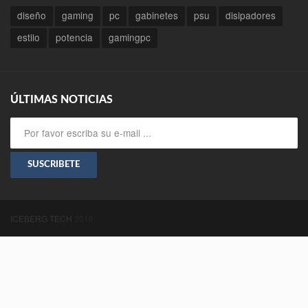
diseño
gaming
pc
gabinetes
psu
disipadores
estilo
potencia
gamingpc
ÚLTIMAS NOTICIAS
SUSCRIBETE
ICEBERG TECH
2016