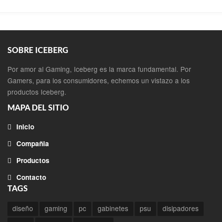
SOBRE ICEBERG
Por amor al Gaming, Iceberg es la marca fundamental. Por
Gamers, para los consumidores, echemos un vistazo a los
productos Iceberg.
MAPA DEL SITIO
Inicio
Compañia
Productos
Contacto
TAGS
diseño
gaming
pc
gabinetes
psu
disipadores