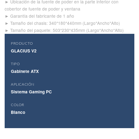
► Ubicación de la fuente de poder en la parte inferior con
cobertor de fuente de poder y ventana
► Garantía del fabricante de 1 año
► Tamaño del chasis: 340*180*440mm (Largo*Ancho*Alto)
► Tamaño del paquete: 503*230*435mm (Largo*Ancho*Alto)
PRODUCTO
GLACIUS V2
TIPO
Gabinete ATX
APLICACIÓN
Sistema Gaming PC
COLOR
Blanco