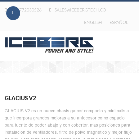
020-772030526
SALES@ICEBERGTECH.CO
ENGLISH
ESPAÑOL
GLACIUS V2
GLACIUS V2 es un nuevo chasis gamer compacto y minimalista
que incorpora grandes mejoras a su antecesor como espacio
para fuente de poder abajo y con cobertor, mas posiciones para
instalación de ventiladores, filtro de polvo magnetico y mejor flujo