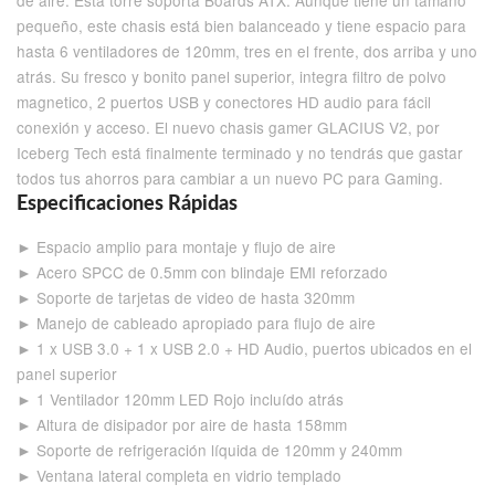
de aire. Esta torre soporta Boards ATX. Aunque tiene un tamaño
pequeño, este chasis está bien balanceado y tiene espacio para
hasta 6 ventiladores de 120mm, tres en el frente, dos arriba y uno
atrás. Su fresco y bonito panel superior, integra filtro de polvo
magnetico, 2 puertos USB y conectores HD audio para fácil
conexión y acceso. El nuevo chasis gamer GLACIUS V2, por
Iceberg Tech está finalmente terminado y no tendrás que gastar
todos tus ahorros para cambiar a un nuevo PC para Gaming.
Especificaciones Rápidas
► Espacio amplio para montaje y flujo de aire
► Acero SPCC de 0.5mm con blindaje EMI reforzado
► Soporte de tarjetas de video de hasta 320mm
► Manejo de cableado apropiado para flujo de aire
► 1 x USB 3.0 + 1 x USB 2.0 + HD Audio, puertos ubicados en el
panel superior
► 1 Ventilador 120mm LED Rojo incluído atrás
► Altura de disipador por aire de hasta 158mm
► Soporte de refrigeración líquida de 120mm y 240mm
► Ventana lateral completa en vidrio templado