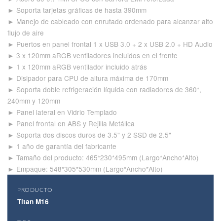
► Soporta tarjetas gráficas de hasta 390mm
► Manejo de cableado con enrutado ordenado para alcanzar alto
flujo de aire
► Puertos en panel frontal 1 x USB 3.0 + 2 x USB 2.0 + HD Audio
► 3 x 120mm aRGB ventiladores incluidos en el frente
► 1 x 120mm aRGB ventilador incluido atrás
► Disipador para CPU de altura máxima de 170mm
► Soporta doble refrigeración líquida con radiadores de 360*,
240mm y 120mm
► Panel lateral en Vidrio Templado
► Panel frontal en ABS y Rejilla Metálica
► Soporta dos discos duros de 3.5" y 2 SSD de 2.5"
► 1 año de garantía del fabricante
► Tamaño del producto: 465*230*495mm (Largo*Ancho*Alto)
► Empaque: 548*305*530mm (Largo*Ancho*Alto)
PRODUCTO
Titan M16