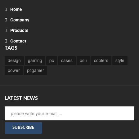
Home
Company
Products
Contact
TAGS
design
gaming
pc
cases
psu
coolers
style
power
pcgamer
LATEST NEWS
SUBSCRIBE