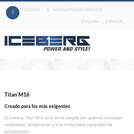
020-772030526
SALES@ICEBERGTECH.CO
ENGLISH
ESPAÑOL
Titan M16
Creado para los más exigentes
El Iceberg Titan M16 es el arma elegida por quienes necesitan
estabilidad, refrigeración y una inmejorable capacidad de
actualización.