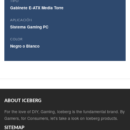
TIPO
Gabinete E-ATX Media Torre
APLICACIÓN
Sistema Gaming PC
COLOR
Negro o Blanco
ABOUT ICEBERG
For the love of DIY, Gaming, Iceberg is the fundamental brand. By
Gamers, for Consumers, let's take a look on Iceberg products.
SITEMAP