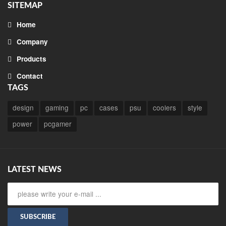
SITEMAP
Home
Company
Products
Contact
TAGS
design
gaming
pc
cases
psu
coolers
style
power
pcgamer
LATEST NEWS
SUBSCRIBE