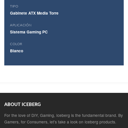
TIPO
Gabinete ATX Media Torre
APLICACIÓN
Sistema Gaming PC
COLOR
Blanco
ABOUT ICEBERG
For the love of DIY, Gaming, Iceberg is the fundamental brand. By
Gamers, for Consumers, let's take a look on Iceberg products.