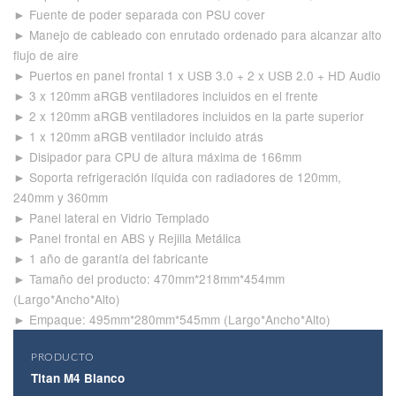
► Fuente de poder separada con PSU cover
► Manejo de cableado con enrutado ordenado para alcanzar alto
flujo de aire
► Puertos en panel frontal 1 x USB 3.0 + 2 x USB 2.0 + HD Audio
► 3 x 120mm aRGB ventiladores incluidos en el frente
► 2 x 120mm aRGB ventiladores incluidos en la parte superior
► 1 x 120mm aRGB ventilador incluido atrás
► Disipador para CPU de altura máxima de 166mm
► Soporta refrigeración líquida con radiadores de 120mm,
240mm y 360mm
► Panel lateral en Vidrio Templado
► Panel frontal en ABS y Rejilla Metálica
► 1 año de garantía del fabricante
► Tamaño del producto: 470mm*218mm*454mm
(Largo*Ancho*Alto)
► Empaque: 495mm*280mm*545mm (Largo*Ancho*Alto)
PRODUCTO
Titan M4 Blanco