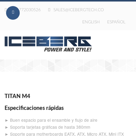
020-772030526
SALES@ICEBERGTECH.CO
ENGLISH
ESPAÑOL
TITAN M4
Especificaciones rápidas
► Buen espacio para el ensamble y flujo de aire
► Soporta tarjetas gráficas de hasta 380mm
► Soporte para motherboards EATX, ATX, Micro ATX, Mini ITX