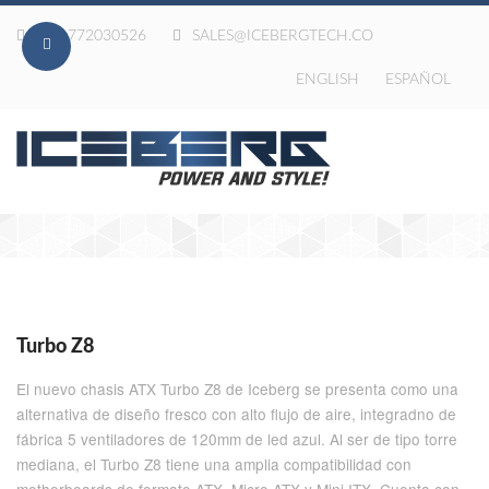
020-772030526
SALES@ICEBERGTECH.CO
ENGLISH
ESPAÑOL
Turbo Z8
El nuevo chasis ATX Turbo Z8 de Iceberg se presenta como una
alternativa de diseño fresco con alto flujo de aire, integradno de
fábrica 5 ventiladores de 120mm de led azul. Al ser de tipo torre
mediana, el Turbo Z8 tiene una amplia compatibilidad con