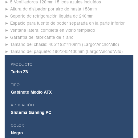
► 5 Ventiladores 120mm 15 leds azules incluídos
► Altura de disipador por aire de hasta 158mm
► Soporte de refrigeración líquida de 240mm
► Espacio para fuente de poder separada en la parte inferior
► Ventana lateral completa en vidrio templado
► Garantía del fabricante de 1 año
► Tamaño del chasis: 405*192*410mm (Largo*Ancho*Alto)
► Tamaño del paquete: 490*245*430mm (Largo*Ancho*Alto)
PRODUCTO
Turbo Z8
TIPO
Gabinete Medio ATX
APLICACIÓN
Sistema Gaming PC
COLOR
Negro