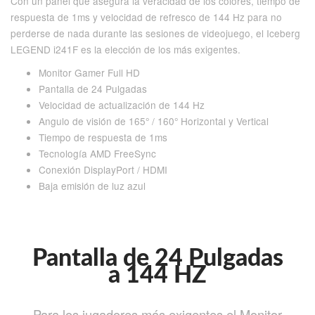
Con un panel que asegura la veracidad de los colores, tiempo de
respuesta de 1ms y velocidad de refresco de 144 Hz para no
perderse de nada durante las sesiones de videojuego, el Iceberg
LEGEND i241F es la elección de los más exigentes.
Monitor Gamer Full HD
Pantalla de 24 Pulgadas
Velocidad de actualización de 144 Hz
Angulo de visión de 165° / 160° Horizontal y Vertical
Tiempo de respuesta de 1ms
Tecnología AMD FreeSync
Conexión DisplayPort / HDMI
Baja emisión de luz azul
Pantalla de 24 Pulgadas
a 144 HZ
Para los jugadores más exigentes el Monitor