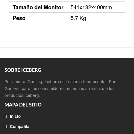
Tamaño del Monitor
541x132x400mm
Peso
5.7 Kg
SOBRE ICEBERG
Por amor al Gaming, Iceberg es la marca fundamental. Por
Gamers, para los consumidores, echemos un vistazo a los
productos Iceberg.
MAPA DEL SITIO
Inicio
Compañia