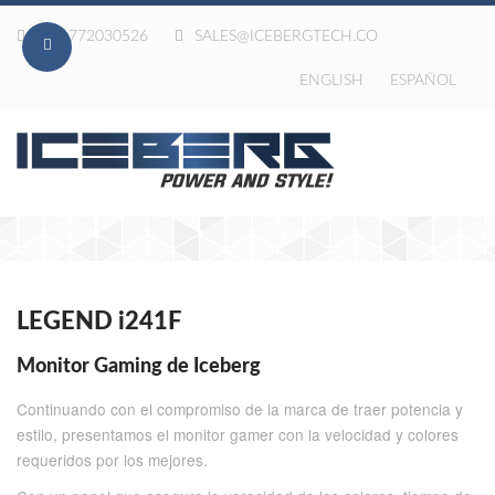
020-772030526
SALES@ICEBERGTECH.CO
ENGLISH
ESPAÑOL
LEGEND i241F
Monitor Gaming de Iceberg
Continuando con el compromiso de la marca de traer potencia y
estilo, presentamos el monitor gamer con la velocidad y colores
requeridos por los mejores.