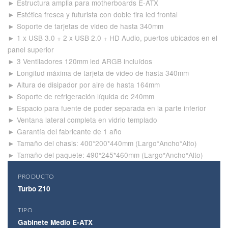
► Estructura amplia para motherboards E-ATX
► Estética fresca y futurista con doble tira led frontal
► Soporte de tarjetas de video de hasta 340mm
► 1 x USB 3.0 + 2 x USB 2.0 + HD Audio, puertos ubicados en el
panel superior
► 3 Ventiladores 120mm led ARGB incluídos
► Longitud máxima de tarjeta de video de hasta 340mm
► Altura de disipador por aire de hasta 164mm
► Soporte de refrigeración líquida de 240mm
► Espacio para fuente de poder separada en la parte inferior
► Ventana lateral completa en vidrio templado
► Garantía del fabricante de 1 año
► Tamaño del chasis: 400*200*440mm (Largo*Ancho*Alto)
► Tamaño del paquete: 490*245*460mm (Largo*Ancho*Alto)
PRODUCTO
Turbo Z10
TIPO
Gabinete Medio E-ATX