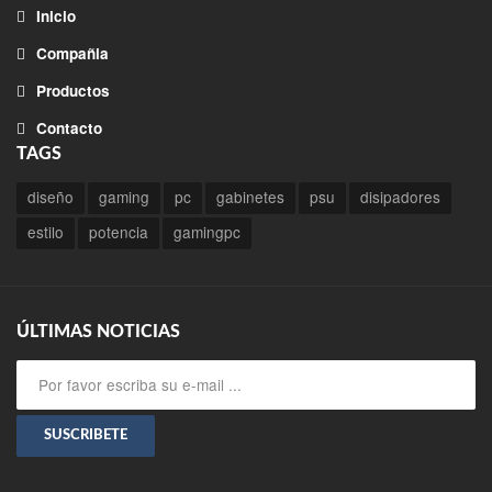
Inicio
Compañia
Productos
Contacto
TAGS
diseño
gaming
pc
gabinetes
psu
disipadores
estilo
potencia
gamingpc
ÚLTIMAS NOTICIAS
SUSCRIBETE