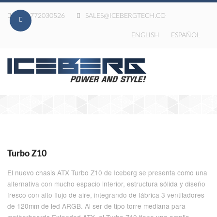
020-772030526
SALES@ICEBERGTECH.CO
ENGLISH
ESPAÑOL
Turbo Z10
El nuevo chasis ATX Turbo Z10 de Iceberg se presenta como una
alternativa con mucho espacio interior, estructura sólida y diseño
fresco con alto flujo de aire, integrando de fábrica 3 ventiladores
de 120mm de led ARGB. Al ser de tipo torre mediana para